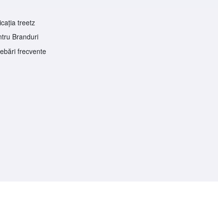
icația treetz
tru Branduri
rebări frecvente