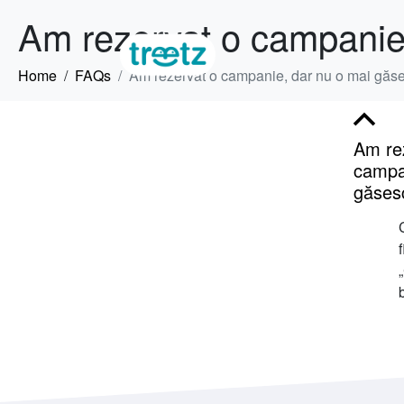
Am rezervat o campanie
Home
FAQs
Am rezervat o campanie, dar nu o mai găs
B
Am re
campa
găses