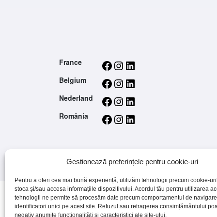
Facebook
Instagram
LinkedIn
France
Facebook
Instagram
LinkedIn
Belgium
Facebook
Instagram
LinkedIn
Nederland
Facebook
Instagram
LinkedIn
România
Gestionează preferințele pentru cookie-uri
© 2026 - treetz. All rights reserved.
Pentru a oferi cea mai bună experiență, utilizăm tehnologii precum cookie-uri
stoca și/sau accesa informațiile dispozitivului. Acordul tău pentru utilizarea a
tehnologii ne permite să procesăm date precum comportamentul de navigare
identificatori unici pe acest site. Refuzul sau retragerea consimțământului po
negativ anumite funcționalități și caracteristici ale site-ului.