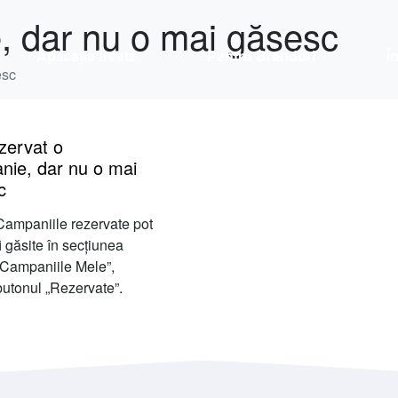
, dar nu o mai găsesc
Aplicația treetz
Pentru Branduri
Î
esc
zervat o
nie, dar nu o mai
c
Campaniile rezervate pot
fi găsite în secțiunea
„Campaniile Mele”,
butonul „Rezervate”.