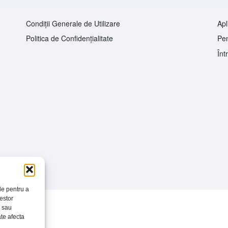
Condiții Generale de Utilizare
Apl
Politica de Confidențialitate
Pen
Înt
le pentru a
cestor
 sau
ate afecta