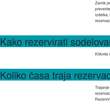
Zamik je
preverit
izdelka, 
rezervac
Kako rezervirati sodelov
Kliknite
Koliko časa traja rezervac
Trajanje
rezervac
Rezervir