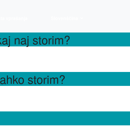
ta vprašanja
Slovenščina
kaj naj storim?
lahko storim?