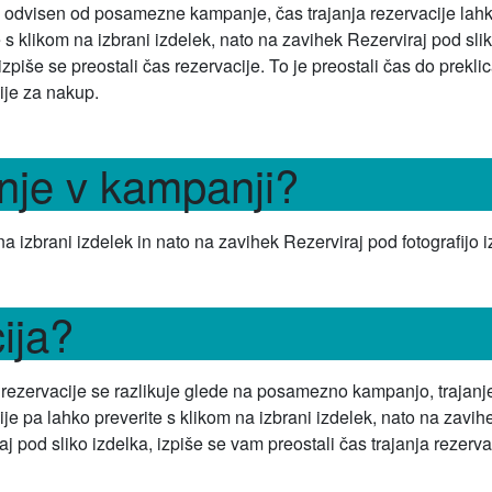
 odvisen od posamezne kampanje, čas trajanja rezervacije lah
e s klikom na izbrani izdelek, nato na zavihek Rezerviraj pod sli
izpiše se preostali čas rezervacije. To je preostali čas do prekli
ije za nakup.
anje v kampanji?
 na izbrani izdelek in nato na zavihek Rezerviraj pod fotografijo i
ija?
 rezervacije se razlikuje glede na posamezno kampanjo, trajanj
ije pa lahko preverite s klikom na izbrani izdelek, nato na zavih
aj pod sliko izdelka, izpiše se vam preostali čas trajanja rezerva