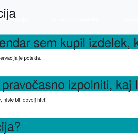
ija
tz aplikacija
Si blagovna znamka
Pogos
vendar sem kupil izdelek, 
ervacija je potekla.
ravočasno izpolniti, kaj 
 niste bili dovolj hitri!
ija?