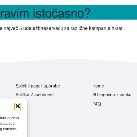
pravim istočasno?
e največ 5 udeležb/rezervacij za različne kampanje hkrati.
Splošni pogoji uporabe
Home
Politika Zasebnobsti
Si blagovna znamka
FAQ
nd/or access
 data such
ng consent,