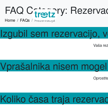
FAQ Category:
Rezervac
tree
Home
FAQs
Rezervacija
Izgubil sem rezervacijo, 
Vaša rez
Vprašalnika nisem mogel p
Oprostite,
Koliko časa traja rezervac