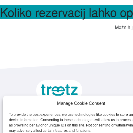
Koliko rezervacij lahko o
Možnih j
Manage Cookie Consent
Facebook
Instagram
LinkedIn
France
To provide the best experiences, we use technologies like cookies to store a
Facebook
Instagram
LinkedIn
Belgium
device information. Consenting to these technologies will allow us to process
as browsing behavior or unique IDs on this site. Not consenting or withdrawi
Facebook
Instagram
LinkedIn
Nederland
may adversely affect certain features and functions.