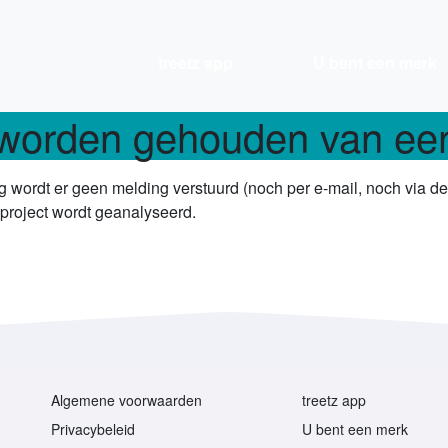
treetz app
U bent een merk
e worden gehouden van e
g wordt er geen melding verstuurd (noch per e-mail, noch via de
 project wordt geanalyseerd.
Algemene voorwaarden
treetz app
Privacybeleid
U bent een merk