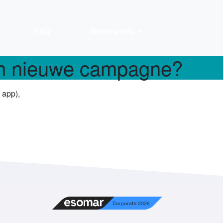
FAQ
Nederlands
en nieuwe campagne?
 app),