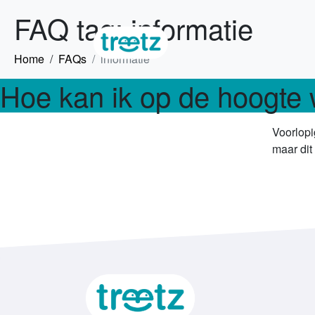
FAQ tag:
informatie
Home
FAQs
informatie
Hoe kan ik op de hoogt
Voorlopi
maar dit