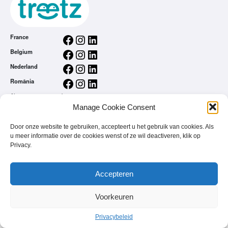
Facebook
Instagram
LinkedIn
France
Facebook
Instagram
LinkedIn
Belgium
Facebook
Instagram
LinkedIn
Nederland
Facebook
Instagram
LinkedIn
România
Algemene voorwaarden
Manage Cookie Consent
Privacybeleid
treetz app
Door onze website te gebruiken, accepteert u het gebruik van cookies. Als
U bent een merk
u meer informatie over de cookies wenst of ze wil deactiveren, klik op
FAQ
Privacy.
Accepteren
© 2026 - treetz. All rights reserved.
Voorkeuren
Privacybeleid