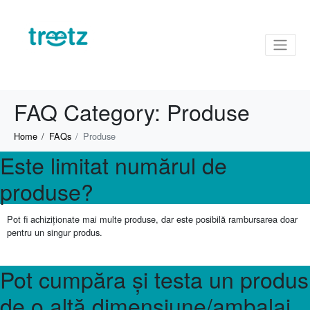
FAQ Category:
Produse
Home
FAQs
Produse
Este limitat numărul de
produse?
Pot fi achiziționate mai multe produse, dar este posibilă rambursarea doar
pentru un singur produs.
Pot cumpăra și testa un produs
de o altă dimensiune/ambalaj