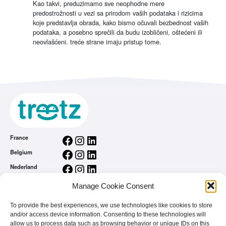
Kao takvi, preduzimamo sve neophodne mere
predostrožnosti u vezi sa prirodom vaših podataka i rizicima
koje predstavlja obrada, kako bismo očuvali bezbednost vaših
podataka, a posebno sprečili da budu izobličeni, oštećeni ili
neovlašćeni. treće strane imaju pristup tome.
Facebook
Instagram
LinkedIn
France
Facebook
Instagram
LinkedIn
Belgium
Facebook
Instagram
LinkedIn
Nederland
Facebook
Instagram
LinkedIn
România
Manage Cookie Consent
Splošni pogoji uporabe
To provide the best experiences, we use technologies like cookies to store
Politika Zasebnobsti
and/or access device information. Consenting to these technologies will
Home
allow us to process data such as browsing behavior or unique IDs on this