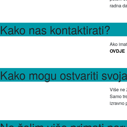
radna d
Kako nas kontaktirati?
Ako imat
OVDJE
Kako mogu ostvariti svoj
Više ne 
Samo tre
izravno 
Ne želim više primati poru