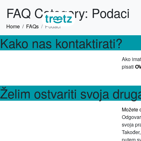
FAQ Category:
Podaci
Home
FAQs
Podaci
Kako nas kontaktirati?
Ako imat
pisati
O
Želim ostvariti svoja dru
Možete o
Odgovara
svoja pr
Također,
putem sv