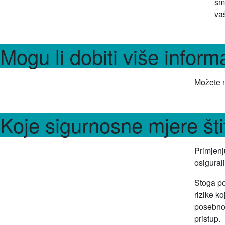
smr
va
Mogu li dobiti više infor
Možete n
Koje sigurnosne mjere št
Primjenj
osigural
Stoga po
rizike k
posebno 
pristup.