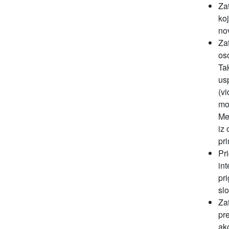
Za
koj
no
Zat
os
Ta
us
(vi
mo
Me
iz 
pri
Pr
in
pri
sl
Za
pr
ak