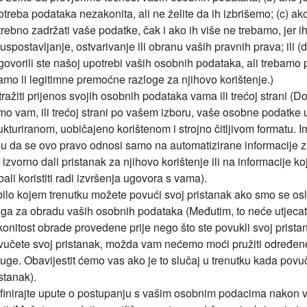
treba podataka nezakonita, ali ne želite da ih izbrišemo; (c) ak
rebno zadržati vaše podatke, čak i ako ih više ne trebamo, jer ih
uspostavljanje, ostvarivanje ili obranu vaših pravnih prava; ili (d
govorili ste našoj upotrebi vaših osobnih podataka, ali trebamo p
amo li legitimne premoćne razloge za njihovo korištenje.)
ražiti prijenos svojih osobnih podataka vama ili trećoj strani (Do
mo vam, ili trećoj strani po vašem izboru, vaše osobne podatke 
ukturiranom, uobičajeno korištenom i strojno čitljivom formatu. I
u da se ovo pravo odnosi samo na automatizirane informacije z
 izvorno dali pristanak za njihovo korištenje ili na informacije k
bali koristiti radi izvršenja ugovora s vama).
bilo kojem trenutku možete povući svoj pristanak ako smo se osl
ega za obradu vaših osobnih podataka (Međutim, to neće utjecat
konitost obrade provedene prije nego što ste povukli svoj prista
vučete svoj pristanak, možda vam nećemo moći pružiti određen
luge. Obavijestit ćemo vas ako je to slučaj u trenutku kada povu
stanak).
finirajte upute o postupanju s vašim osobnim podacima nakon 