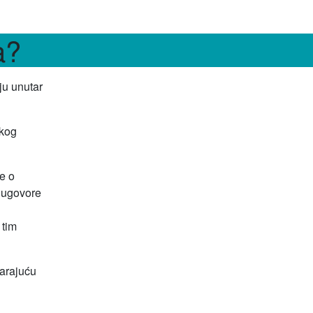
a?
ju unutar
skog
e o
e ugovore
 tim
varajuću