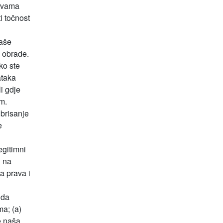
o vama
i točnost
vaše
e obrade.
ko ste
ataka
i gdje
m.
brisanje
e
egitimni
i na
a prava i
 da
a; (a)
e naša