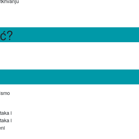
tkrivanju
oć?
bismo
taka i
taka i
eni