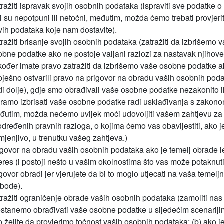
tražiti ispravak svojih osobnih podataka (ispraviti sve podatke 
i su nepotpuni ili netočni, međutim, možda ćemo trebati provjerit
vih podataka koje nam dostavite).
ražiti brisanje svojih osobnih podataka (zatražiti da izbrišemo 
obne podatke ako ne postoje valjani razlozi za nastavak njihov
kođer imate pravo zatražiti da izbrišemo vaše osobne podatke a
pješno ostvarili pravo na prigovor na obradu vaših osobnih pod
di dolje), gdje smo obrađivali vaše osobne podatke nezakonito il
ramo izbrisati vaše osobne podatke radi usklađivanja s zakono
đutim, možda nećemo uvijek moći udovoljiti vašem zahtjevu za 
određenih pravnih razloga, o kojima ćemo vas obavijestiti, ako j
mjenjivo, u trenutku vašeg zahtjeva.)
igovor na obradu vaših osobnih podataka ako je temelj obrade l
teres (i postoji nešto u vašim okolnostima što vas može potaknut
govor obradi jer vjerujete da bi to moglo utjecati na vaša temeljn
obode).
tražiti ograničenje obrade vaših osobnih podataka (zamoliti nas
estanemo obrađivati vaše osobne podatke u sljedećim scenarijim
o želite da provjerimo točnost vaših osobnih podataka; (b) ako j