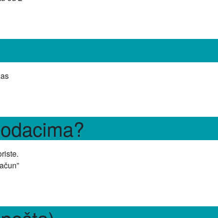
nas
 podacima?
riste.
račun”
-pošta)