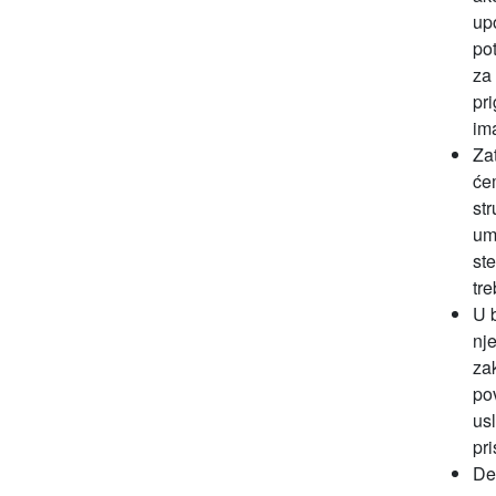
upo
pot
za 
pri
im
Zat
će
str
um
ste
tre
U 
nj
za
po
us
pri
De