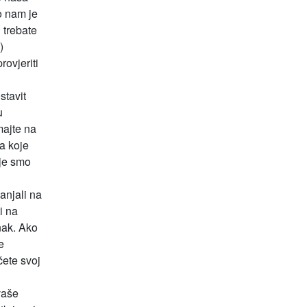
o nam je
 trebate
)
rovjeriti
stavit
u
majte na
a koje
oje smo
anjali na
i na
nak. Ako
e
čete svoj
vaše