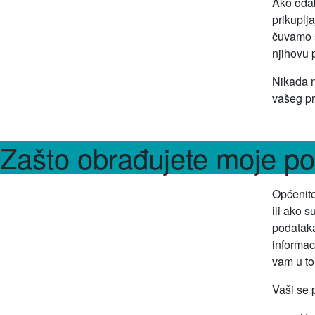
Ako odab
prikuplj
čuvamo s
njihovu p
Nikada n
vašeg pr
Zašto obrađujete moje po
Općenito
ili ako 
podataka
informac
vam u tom
Vaši se 