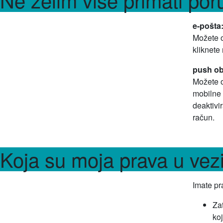
e-pošta
Možete o
kliknete
push oba
Možete o
mobilne a
deaktivi
račun.
Koja su moja prava u ve
Imate pr
Za
koj