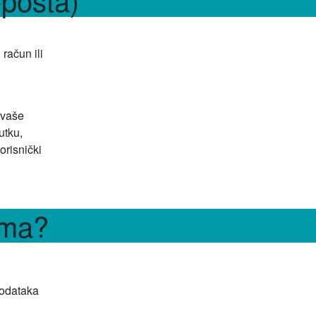
račun ili
 vaše
utku,
orisnički
ima?
podataka