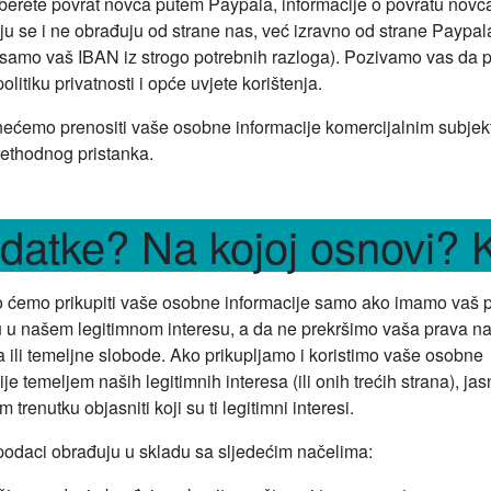
erete povrat novca putem Paypala, informacije o povratu novc
aju se i ne obrađuju od strane nas, već izravno od strane Paypal
amo vaš IBAN iz strogo potrebnih razloga). Pozivamo vas da p
olitiku privatnosti i opće uvjete korištenja.
ećemo prenositi vaše osobne informacije komercijalnim subjek
ethodnog pristanka.
datke? Na kojoj osnovi? 
 ćemo prikupiti vaše osobne informacije samo ako imamo vaš p
su u našem legitimnom interesu, a da ne prekršimo vaša prava na
 ili temeljne slobode. Ako prikupljamo i koristimo vaše osobne
ije temeljem naših legitimnih interesa (ili onih trećih strana), j
 trenutku objasniti koji su ti legitimni interesi.
podaci obrađuju u skladu sa sljedećim načelima: