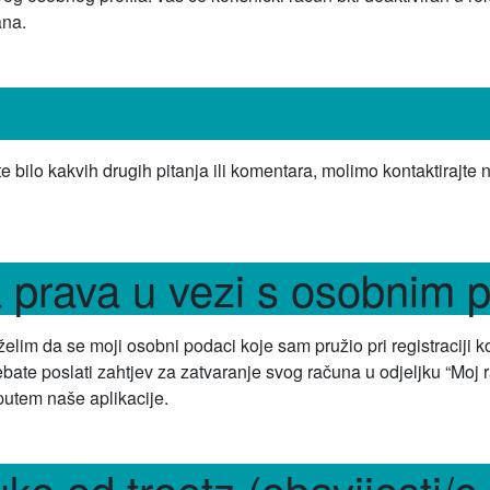
ana.
e bilo kakvih drugih pitanja ili komentara, molimo kontaktirajte 
a prava u vezi s osobnim
želim da se moji osobni podaci koje sam pružio pri registraciji ko
bate poslati zahtjev za zatvaranje svog računa u odjeljku “Moj 
putem naše aplikacije.
ke od treetz (obavijesti/e