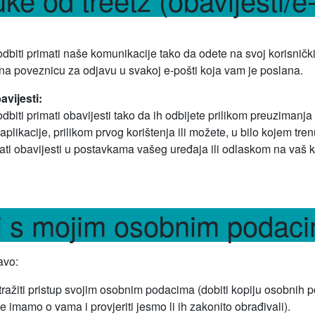
:
dbiti primati naše komunikacije tako da odete na svoj korisnički 
 na poveznicu za odjavu u svakoj e-pošti koja vam je poslana.
vijesti:
dbiti primati obavijesti tako da ih odbijete prilikom preuzimanja
plikacije, prilikom prvog korištenja ili možete, u bilo kojem tren
rati obavijesti u postavkama vašeg uređaja ili odlaskom na vaš k
zi s mojim osobnim podac
avo:
tražiti pristup svojim osobnim podacima (dobiti kopiju osobnih 
e imamo o vama i provjeriti jesmo li ih zakonito obrađivali).