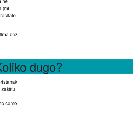
a ne
a (mi
ročitate
tima bez
Koliko dugo?
ristanak
 zaštitu
asno ćemo