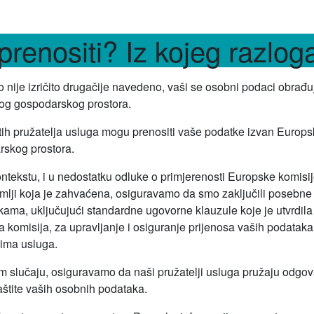
prenositi? Iz kojeg razlog
 nije izričito drugačije navedeno, vaši se osobni podaci obrađu
og gospodarskog prostora.
tih pružatelja usluga mogu prenositi vaše podatke izvan Europ
skog prostora.
ntekstu, i u nedostatku odluke o primjerenosti Europske komisij
emlji koja je zahvaćena, osiguravamo da smo zaključili posebn
rtkama, uključujući standardne ugovorne klauzule koje je utvrdila
 komisija, za upravljanje i osiguranje prijenosa vaših podataka
jima usluga.
 slučaju, osiguravamo da naši pružatelji usluga pružaju odgo
aštite vaših osobnih podataka.