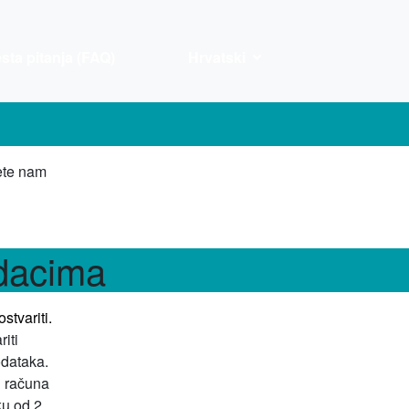
sta pitanja (FAQ)
Hrvatski
žete nam
odacima
stvariti.
iti
odataka.
g računa
ku od 2