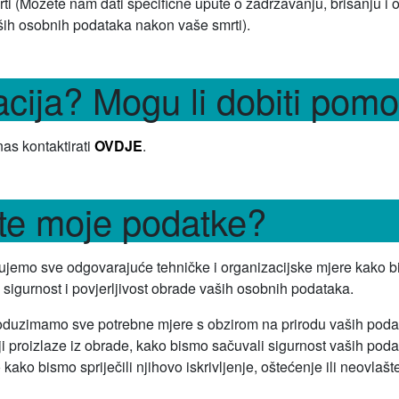
ti (Možete nam dati specifične upute o zadržavanju, brisanju i o
ših osobnih podataka nakon vaše smrti).
macija? Mogu li dobiti pom
as kontaktirati
OVDJE
.
ite moje podatke?
ujemo sve odgovarajuće tehničke i organizacijske mjere kako 
i sigurnost i povjerljivost obrade vaših osobnih podataka.
duzimamo sve potrebne mjere s obzirom na prirodu vaših poda
oji proizlaze iz obrade, kako bismo sačuvali sigurnost vaših poda
kako bismo spriječili njihovo iskrivljenje, oštećenje ili neovlašt