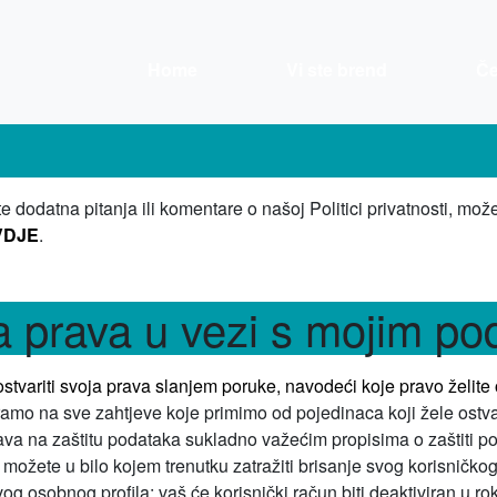
Home
Vi ste brend
Če
e dodatna pitanja ili komentare o našoj Politici privatnosti, mo
VDJE
.
ga prava u vezi s mojim p
stvariti svoja prava slanjem poruke, navodeći koje pravo želite o
mo na sve zahtjeve koje primimo od pojedinaca koji žele ostvar
ava na zaštitu podataka sukladno važećim propisima o zaštiti p
 možete u bilo kojem trenutku zatražiti brisanje svog korisničko
og osobnog profila: vaš će korisnički račun biti deaktiviran u ro