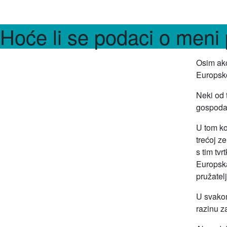
Hoće li se podaci o meni 
Osim ako
Europsk
Neki od 
gospodar
U tom ko
trećoj z
s tim tv
Europska
pružatel
U svakom
razinu z