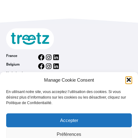
Facebook
Instagram
LinkedIn
France
Facebook
Instagram
LinkedIn
Belgium
Facebook
Instagram
LinkedIn
Nederland
Manage Cookie Consent
Facebook
Instagram
LinkedIn
România
Conditions générales
En utilisant notre site, vous acceptez l’utilisation des cookies. Si vous
désirez plus d’informations sur les cookies ou les désactiver, cliquez sur
Politique de Confidentialité
Politique de Confidentialité.
L’app treetz
Vous êtes une marque
Accepter
FAQ
Préférences