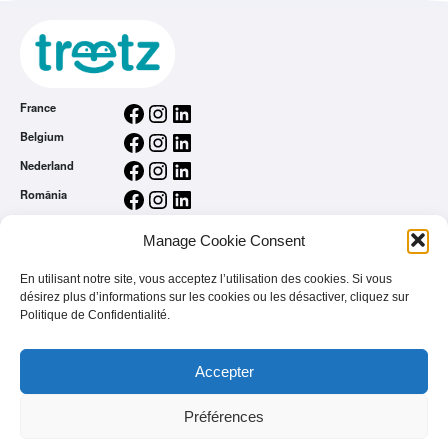
Facebook
Instagram
LinkedIn
France
Facebook
Instagram
LinkedIn
Belgium
Facebook
Instagram
LinkedIn
Nederland
Facebook
Instagram
LinkedIn
România
Conditions générales
Manage Cookie Consent
Politique de Confidentialité
L’app treetz
En utilisant notre site, vous acceptez l’utilisation des cookies. Si vous
Vous êtes une marque
désirez plus d’informations sur les cookies ou les désactiver, cliquez sur
Politique de Confidentialité.
FAQ
Accepter
Préférences