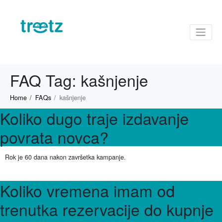
FAQ Tag:
kašnjenje
Home
FAQs
kašnjenje
Koliko dugo traje izdavanje
povrata novca?
Rok je 60 dana nakon završetka kampanje.
Koliko vremena imam od
trenutka rezervacije do kupnje