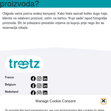
proizvoda?
Odgoda varira prema svakoj kampanji. Kako biste saznali koliko dugo traje,
kliknite na odabrani proizvod, zatim na karticu “Kupi sada” ispod fotografije
proizvoda. Bit će prikazano preostalo vrijeme za kupnju prije nego što se
rezervacija otkaže.
Facebook
Instagram
LinkedIn
France
Facebook
Instagram
LinkedIn
Belgium
Facebook
Instagram
LinkedIn
Nederland
Facebook
Instagram
LinkedIn
România
Manage Cookie Consent
Opći uvjeti korištenja
To provide the best experiences, we use technologies like cookies to store