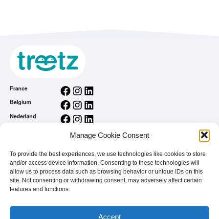
Facebook
Instagram
LinkedIn
France
Facebook
Instagram
LinkedIn
Belgium
Facebook
Instagram
LinkedIn
Nederland
Facebook
Instagram
LinkedIn
România
Manage Cookie Consent
Opći uvjeti korištenja
To provide the best experiences, we use technologies like cookies to store
Politika Privatnosti
and/or access device information. Consenting to these technologies will
Home
allow us to process data such as browsing behavior or unique IDs on this
Vi ste brend
site. Not consenting or withdrawing consent, may adversely affect certain
features and functions.
Česta pitanja (FAQ)
Accept